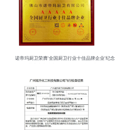
诺帝玛厨卫荣膺‘全国厨卫行业十佳品牌企业’纪念
其业内卓越表现及信用评估指标详析