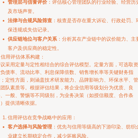
管理层与信誉评价
：评估核心管理团队的行业经验、经营历
及市场声誉。
法律与合规风险筛查
：核查是否存在重大诉讼、行政处罚、
保违规或失信记录。
供应链地位与客户关系
：分析其在产业链中的议价能力、主
客户及供应商的稳定性。
. 信用评估体系构建：
建议采用定量与定性相结合的综合评估模型。定量方面，可选取
产负债率、流动比率、利息保障倍数、销售增长率等关键财务指
标；定性方面，则涵盖技术研发能力、品牌影响力、环保水平、
理团队素质等。根据评估结果，将企业信用等级划分为优质、良
好、一般、警惕等不同级别，为业务决策（如授信额度、合作条
款）提供清晰依据。
信用评估在竞争战略中的应用：
客户选择与风险管理
：优先与信用等级高的下游印染、纺织
业建立长期稳定合作，减少坏账风险。