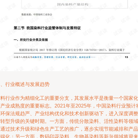
一、行业概述与发展趋势
染料行业作为精细化工的重要分支，其发展水平是衡量一个国家
产业成熟度的重要标志。2021年至2025年，中国染料行业预计
在环保法规趋严、产业结构优化和技术创新驱动下，进入深度调
与转型升级的关键时期。一方面，传统分散染料、活性染料等领
将通过技术升级和绿色生产工艺的推广，逐步实现节能减排和产
高端化；另一方面，数码印花染料、生物基染料等新兴领域将迎