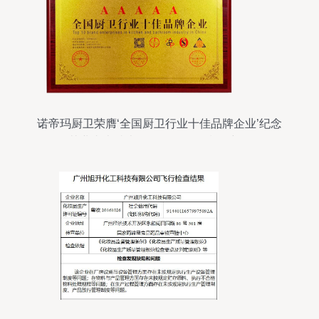
诺帝玛厨卫荣膺‘全国厨卫行业十佳品牌企业’纪念
其业内卓越表现及信用评估指标详析