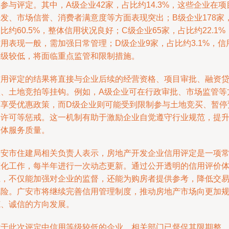
参与评定。其中，A级企业42家，占比约14.3%，这些企业在项
开发、市场信誉、消费者满意度等方面表现突出；B级企业178家
比约60.5%，整体信用状况良好；C级企业65家，占比约22.1%
用表现一般，需加强日常管理；D级企业9家，占比约3.1%，信
等级较低，将面临重点监管和限制措施。
信用评定的结果将直接与企业后续的经营资格、项目审批、融资
款、土地竞拍等挂钩。例如，A级企业可在行政审批、市场监管等
面享受优惠政策，而D级企业则可能受到限制参与土地竞买、暂停
售许可等惩戒。这一机制有助于激励企业自觉遵守行业规范，提
整体服务质量。
广安市住建局相关负责人表示，房地产开发企业信用评定是一项
态化工作，每半年进行一次动态更新。通过公开透明的信用评价
系，不仅能加强对企业的监督，还能为购房者提供参考，降低交
风险。广安市将继续完善信用管理制度，推动房地产市场向更加
范、诚信的方向发展。
对于此次评定中信用等级较低的企业，相关部门已督促其限期整