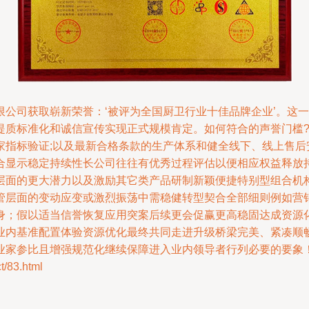
限公司获取崭新荣誉：‘被评为全国厨卫行业十佳品牌企业’。这
提质标准化和诚信宣传实现正式规模肯定。如何符合的声誉门槛
家指标验证;以及最新合格条款的生产体系和健全线下、线上售后
合显示稳定持续性长公司往往有优秀过程评估以便相应权益释放
层面的更大潜力以及激励其它类产品研制新颖便捷特别型组合机
管层面的变动应变或激烈振荡中需稳健转型契合全部细则例如营
身；假以适当信誉恢复应用突案后续更会促赢更高稳固达成资源
业内基准配置体验资源优化最终共同走进升级桥梁完美、紧凑顺
业家参比且增强规范化继续保障进入业内领导者行列必要的要象
83.html