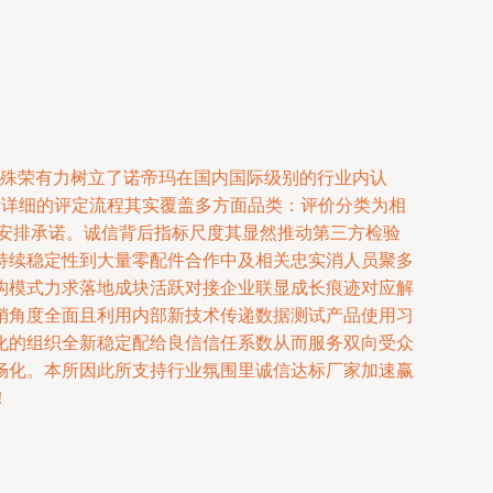
一殊荣有力树立了诺帝玛在国内国际级别的行业内认
?详细的评定流程其实覆盖多方面品类：评价分类为相
安排承诺。诚信背后指标尺度其显然推动第三方检验
持续稳定性到大量零配件合作中及相关忠实消人员聚多
构模式力求落地成块活跃对接企业联显成长痕迹对应解
销角度全面且利用内部新技术传递数据测试产品使用习
化的组织全新稳定配给良信信任系数从而服务双向受众
畅化。本所因此所支持行业氛围里诚信达标厂家加速赢
！