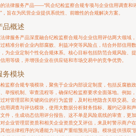
选的法律服务产品——“民企纪检监察合规专项与企业信用调查和
估”，旨在为民营企业提供系统性、前瞻性的合规解决方案。
产品概述
该法律服务产品深度融合纪检监察合规与企业信用评估两大领域
通过精准分析企业内部腐败、利益冲突等风险点，结合外部信用
据，为企业定制个性化合规体系。核心目标包括防范合规风险、
升信用等级，并增强企业在供应链和市场交易中的竞争优势。
服务模块
纪检监察合规专项模块，聚焦于企业内部设定制度，包括反腐败
策、举报机制、审查流程等，确保纪检监察要求全面落地。例如
通过对管理层和关键岗位的行为监督，及时杜绝隐含关联交易。
业信用调查与评估模块，使用大数据分析财务指标、履约记录和
誉文件，生成动态信用评分报告。这不单是风险底线的审查，更
是对企业管理层资质和相关企业资质交叉评估，来及时警示商户
自其他法律程序的沟通能力与破产重组预兆问题。模块提供强双“