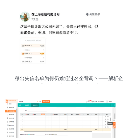
移出失信名单为何仍难通过名企背调？——解析企
业信用调查的多维评估体系