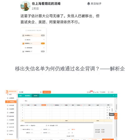
移出失信名单为何仍难通过名企背调？——解析企
业信用调查的多维评估体系