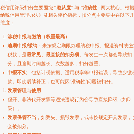
纳税信用评级扣分主要围绕
“遵从度”
与
“准确性”
两大核心。根
《纳税信用管理办法》及相关评价指标，扣分点主要集中在以下
个维度：
涉税申报与缴纳（权重最高）
逾期申报/缴纳
：未按规定期限办理纳税申报、报送资料或缴
税款，是
最常见、最直接的扣分项
。每发生一次都会导致扣
分，且逾期时间越长、次数越多，扣分越重。
申报不实
：包括计税依据、适用税率等申报错误，导致少缴
款。即使后续补正，也可能因“准确性”问题被扣分。
发票管理与使用
虚开、非法代开发票等违法违规行为会导致直接降级（如D
级）。
发票保管不当
，如丢失、损毁发票，或未按规定开具发票，
会被扣分。