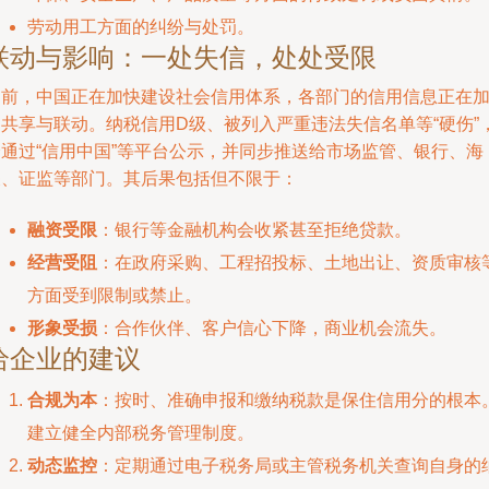
劳动用工方面的纠纷与处罚。
联动与影响：一处失信，处处受限
当前，中国正在加快建设社会信用体系，各部门的信用信息正在
速共享与联动。纳税信用D级、被列入严重违法失信名单等“硬伤”
会通过“信用中国”等平台公示，并同步推送给市场监管、银行、海
关、证监等部门。其后果包括但不限于：
融资受限
：银行等金融机构会收紧甚至拒绝贷款。
经营受阻
：在政府采购、工程招投标、土地出让、资质审核
方面受到限制或禁止。
形象受损
：合作伙伴、客户信心下降，商业机会流失。
给企业的建议
合规为本
：按时、准确申报和缴纳税款是保住信用分的根本
建立健全内部税务管理制度。
动态监控
：定期通过电子税务局或主管税务机关查询自身的