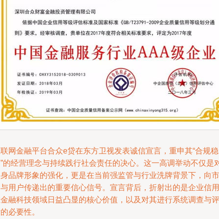
互联网金融平台合众e贷在东方卫视发表诚信宣言，重申其“合规稳
健”的经营理念与持续践行社会责任的决心。这一高调举动不仅是
自身品牌形象的强化，更是在当前强监管与行业洗牌背景下，向
场与用户传递出的重要信心信号。宣言背后，折射出的是企业信
在金融科技领域日益凸显的核心价值，以及对其进行系统调查与
估的必要性。