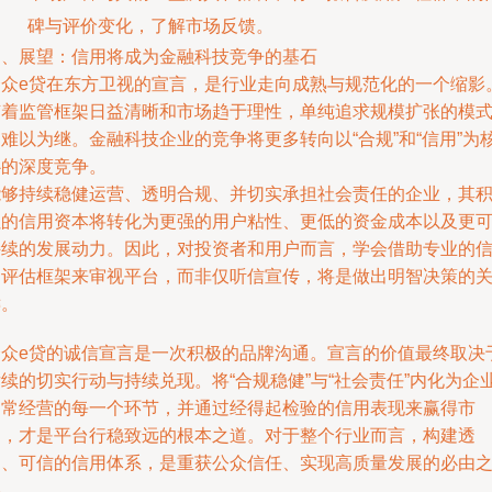
碑与评价变化，了解市场反馈。
四、展望：信用将成为金融科技竞争的基石
合众e贷在东方卫视的宣言，是行业走向成熟与规范化的一个缩影
随着监管框架日益清晰和市场趋于理性，单纯追求规模扩张的模
难以为继。金融科技企业的竞争将更多转向以“合规”和“信用”为
心的深度竞争。
能够持续稳健运营、透明合规、并切实承担社会责任的企业，其
累的信用资本将转化为更强的用户粘性、更低的资金成本以及更
持续的发展动力。因此，对投资者和用户而言，学会借助专业的
用评估框架来审视平台，而非仅听信宣传，将是做出明智决策的
键。
合众e贷的诚信宣言是一次积极的品牌沟通。宣言的价值最终取决
续的切实行动与持续兑现。将“合规稳健”与“社会责任”内化为企
日常经营的每一个环节，并通过经得起检验的信用表现来赢得市
场，才是平台行稳致远的根本之道。对于整个行业而言，构建透
明、可信的信用体系，是重获公众信任、实现高质量发展的必由
路。