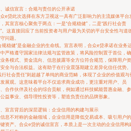
一、诚信宣言：合规与责任的公开承诺
合众e贷此次选择在东方卫视这一具有广泛影响力的主流媒体平台
，其宣言核心聚焦于两点：一是“合规稳健”，二是“践行社会责
任”。这直接回应了当前投资者与用户最为关切的平台安全性与道
操守问题。
“合规稳健”是金融企业的生命线。宣言表明，合众e贷承诺在业务
营中严格遵守国家法律法规与监管政策，将风险控制置于首位，
保业务模式、资金流向、信息披露等全方位符合规范，保障用户
金安全与合法权益。这有助于在行业震荡期建立差异化信任优势
“践行社会责任”则超越了单纯的商业范畴，体现了企业的价值观与
期发展观。这意味着平台不仅追求商业成功，更注重对用户、员
工、合作伙伴及社会的综合贡献，例如通过科技赋能普惠金融、
与公益事业、倡导理性投资等，塑造负责任的品牌形象。
二、宣言背后的深层逻辑：企业信用的构建与展示
在信息不对称的金融领域，企业信用是降低交易成本、吸引用户
关键资产。合众e贷的诚信宣言，本质上是一次主动的企业信用构