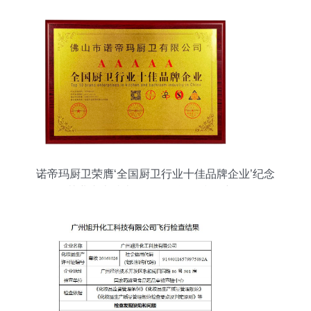
诺帝玛厨卫荣膺‘全国厨卫行业十佳品牌企业’纪念
其业内卓越表现及信用评估指标详析