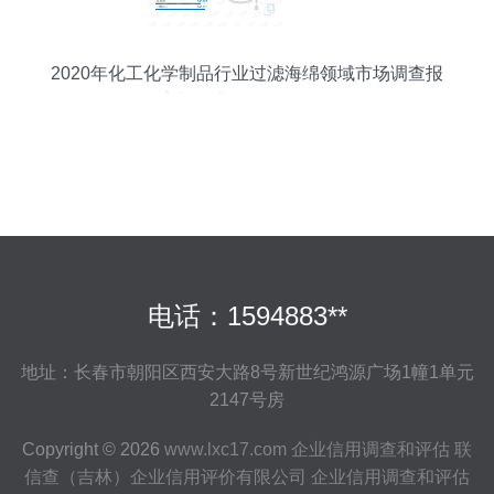
2020年化工化学制品行业过滤海绵领域市场调查报
告与企业信用评估分析
电话：1594883**
地址：长春市朝阳区西安大路8号新世纪鸿源广场1幢1单元
2147号房
Copyright © 2026
www.lxc17.com
企业信用调查和评估
联
信查（吉林）企业信用评价有限公司
企业信用调查和评估